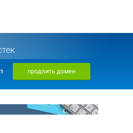
стек
продлить домен
21
.